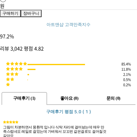
원
구매하기
장바구니
아트앤샵 고객만족지수
97.2
%
리뷰
3,042
평점
4.82
85.4%
11.8%
2.1%
0.5%
0.2%
구매후기 (
1
)
좋아요 (
0
)
문의 (
0
)
구매후기 평점
5.0 ( 1 )
그림이 차분하면서 몽환적 입니다 식탁 자리에 걸어놨는데 매우 만
족스럽네요 레일로 걸었는데 가벼워서 꼬꼬핀 같은걸로도 걸어질것
같아요