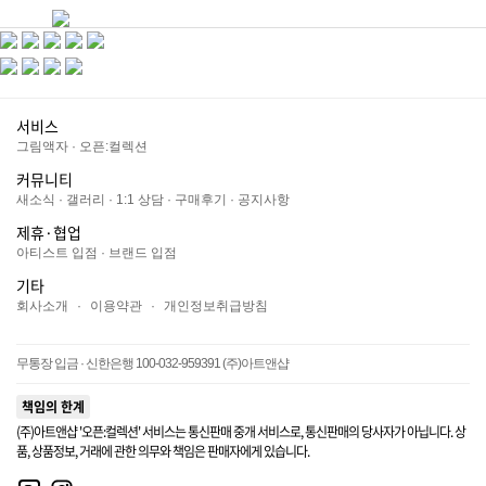
서비스
그림액자
·
오픈:컬렉션
커뮤니티
새소식
·
갤러리
·
1:1 상담
·
구매후기
·
공지사항
제휴·협업
아티스트 입점
·
브랜드 입점
기타
회사소개
·
이용약관
·
개인정보취급방침
무통장 입금 · 신한은행 100-032-959391 (주)아트앤샵
책임의 한계
(주)아트앤샵 '오픈:컬렉션' 서비스는 통신판매 중개 서비스로, 통신판매의 당사자가 아닙니다. 상
품, 상품정보, 거래에 관한 의무와 책임은 판매자에게 있습니다.