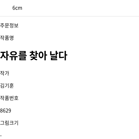
6cm
주문정보
작품명
자유를 찾아 날다
작가
김기훈
작품번호
8629
그림크기
-