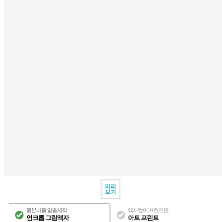
미리
보기
원본비율 맞춤제작
액자없이 프린트만
언크롭 그림액자
아트 프린트