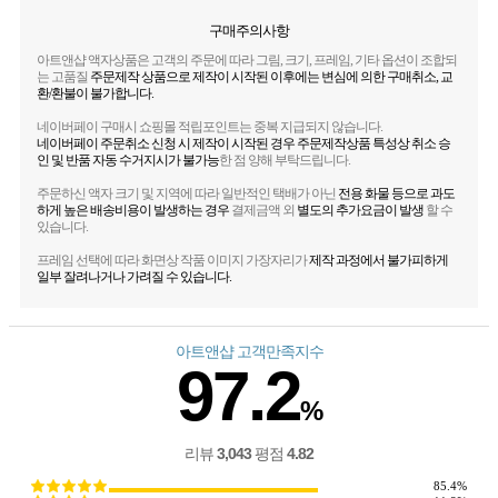
구매주의사항
아트앤샵 액자상품은 고객의 주문에 따라 그림, 크기, 프레임, 기타 옵션이 조합되
는 고품질
주문제작 상품으로 제작이 시작된 이후에는 변심에 의한 구매취소, 교
환/환불이 불가합니다.
네이버페이 구매시 쇼핑몰 적립포인트는 중복 지급되지 않습니다.
네이버페이 주문취소 신청 시 제작이 시작된 경우 주문제작상품 특성상 취소 승
인 및 반품 자동 수거지시가 불가능
한 점 양해 부탁드립니다.
주문하신 액자 크기 및 지역에 따라 일반적인 택배가 아닌
전용 화물 등으로 과도
하게 높은 배송비용이 발생하는 경우
결제금액 외
별도의 추가요금이 발생
할 수
있습니다.
프레임 선택에 따라 화면상 작품 이미지 가장자리가
제작 과정에서 불가피하게
일부 잘려나거나 가려질 수 있습니다.
아트앤샵 고객만족지수
97.2
%
3,043
4.82
리뷰
평점
85.4%