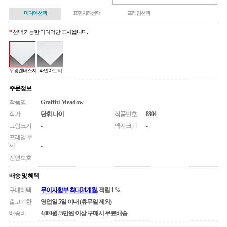
미디어선택
표면처리선택
프레임선택
*
선택 가능한 미디어만 표시됩니다.
무광캔버스지
파인아트지
주문정보
작품명
Graffiti Meadow
작가
단휘 나이
작품번호
8804
그림크기
-
액자크기
-
프레임 두
께
-
전면보호
배송 및 혜택
구매혜택
무이자할부 최대24개월
, 적립 1 %
출고기한
영업일 5일 이내 (휴무일 제외)
배송비
4,000원 / 5만원 이상 구매시 무료배송