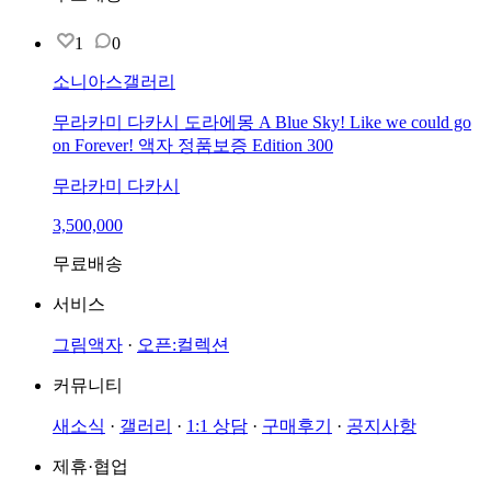
1
0
소니아스갤러리
무라카미 다카시 도라에몽 A Blue Sky! Like we could go
on Forever! 액자 정품보증 Edition 300
무라카미 다카시
3,500,000
무료배송
서비스
그림액자
·
오픈:컬렉션
커뮤니티
새소식
·
갤러리
·
1:1 상담
·
구매후기
·
공지사항
제휴·협업