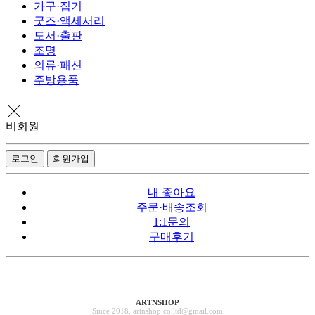
가구·집기
굿즈·액세서리
도서·출판
조명
의류·패션
주방용품
비회원
로그인
회원가입
내 좋아요
주문·배송조회
1:1문의
구매후기
ARTNSHOP
Since 2018. artnshop.co.ltd@gmail.com