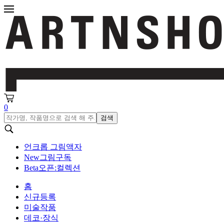
0
검색
언크롭 그림액자
New
그림구독
Beta
오픈:컬렉션
홈
신규등록
미술작품
데코·장식