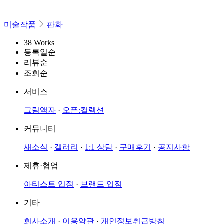
미술작품
판화
38 Works
등록일순
리뷰순
조회순
서비스
그림액자
·
오픈:컬렉션
커뮤니티
새소식
·
갤러리
·
1:1 상담
·
구매후기
·
공지사항
제휴·협업
아티스트 입점
·
브랜드 입점
기타
회사소개
·
이용약관
·
개인정보취급방침