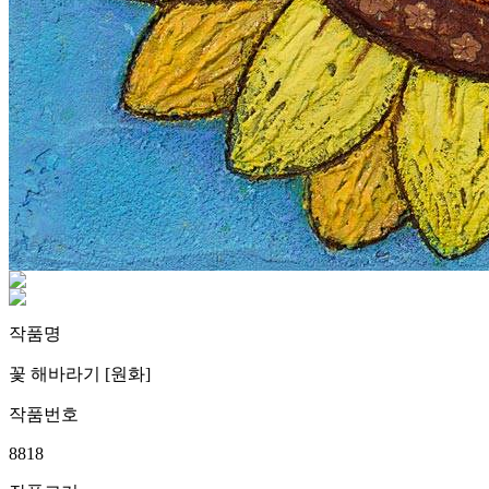
작품명
꽃 해바라기 [원화]
작품번호
8818