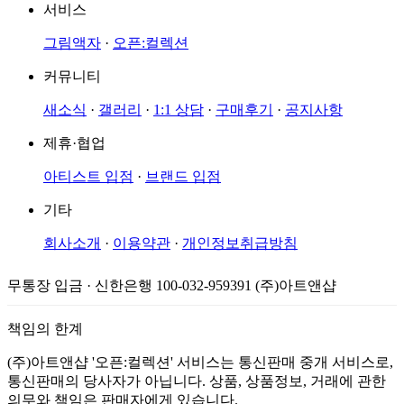
서비스
그림액자
·
오픈:컬렉션
커뮤니티
새소식
·
갤러리
·
1:1 상담
·
구매후기
·
공지사항
제휴·협업
아티스트 입점
·
브랜드 입점
기타
회사소개
·
이용약관
·
개인정보취급방침
무통장 입금 · 신한은행 100-032-959391 (주)아트앤샵
책임의 한계
(주)아트앤샵 '오픈:컬렉션' 서비스는 통신판매 중개 서비스로,
통신판매의 당사자가 아닙니다. 상품, 상품정보, 거래에 관한
의무와 책임은 판매자에게 있습니다.