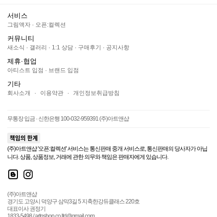
서비스
그림액자
·
오픈:컬렉션
커뮤니티
새소식
·
갤러리
·
1:1 상담
·
구매후기
·
공지사항
제휴·협업
아티스트 입점
·
브랜드 입점
기타
회사소개
·
이용약관
·
개인정보취급방침
무통장 입금 · 신한은행 100-032-959391 (주)아트앤샵
책임의 한계
(주)아트앤샵 '오픈:컬렉션' 서비스는 통신판매 중개 서비스로, 통신판매의 당사자가 아닙
니다. 상품, 상품정보, 거래에 관한 의무와 책임은 판매자에게 있습니다.
(주)아트앤샵
경기도 고양시 덕양구 삼막3길 5 지축한강듀클래스 220호
대표이사 권정기
1833-5498 / artnshop.co.ltd@gmail.com