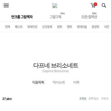
0
New
Beta
언크롭 그림액자
그림구독
오픈:컬렉션
전체
베스트
큐레이션
신규등록
원화
명화
현대미술
동양화
사진
다프네 브리소네트
Daphne Brissonnet
작품목록
작가소개
이력
조회순
등록일순
리뷰순
27 pics