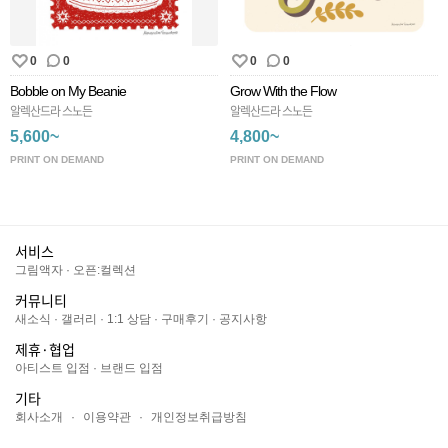
0
0
0
0
Bobble on My Beanie
Grow With the Flow
알렉산드라 스노든
알렉산드라 스노든
5,600~
4,800~
PRINT ON DEMAND
PRINT ON DEMAND
서비스
그림액자
·
오픈:컬렉션
커뮤니티
새소식
·
갤러리
·
1:1 상담
·
구매후기
·
공지사항
제휴·협업
아티스트 입점
·
브랜드 입점
기타
회사소개
·
이용약관
·
개인정보취급방침