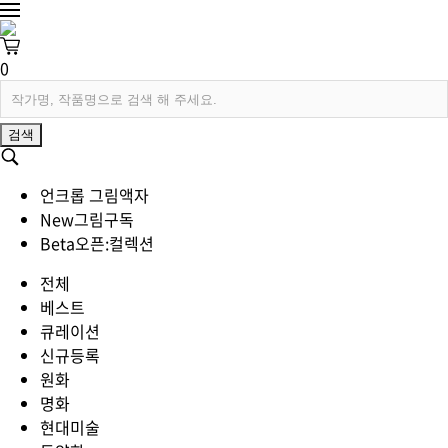
0
검색
언크롭 그림액자
New
그림구독
Beta
오픈:컬렉션
전체
베스트
큐레이션
신규등록
원화
명화
현대미술