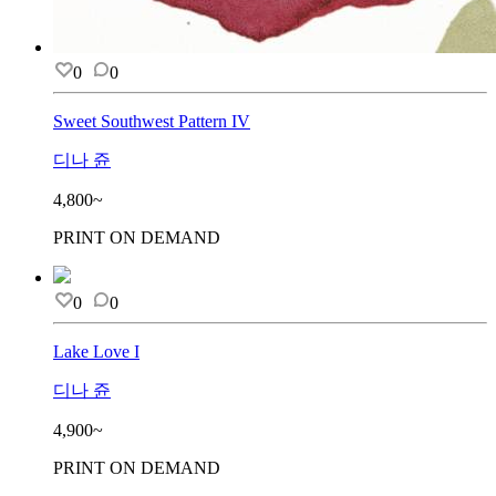
0
0
Sweet Southwest Pattern IV
디나 쥰
4,800~
PRINT ON DEMAND
0
0
Lake Love I
디나 쥰
4,900~
PRINT ON DEMAND