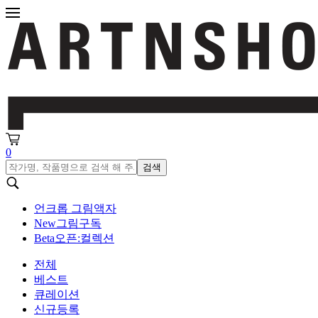
0
검색
언크롭 그림액자
New
그림구독
Beta
오픈:컬렉션
전체
베스트
큐레이션
신규등록