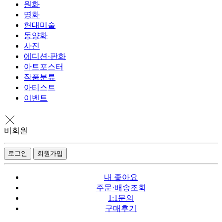
원화
명화
현대미술
동양화
사진
에디션·판화
아트포스터
작품분류
아티스트
이벤트
비회원
로그인
회원가입
내 좋아요
주문·배송조회
1:1문의
구매후기