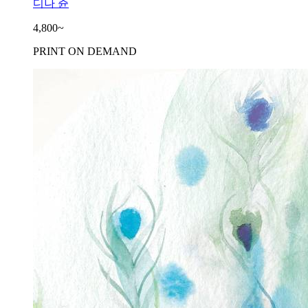
디나 쥰
4,800~
PRINT ON DEMAND