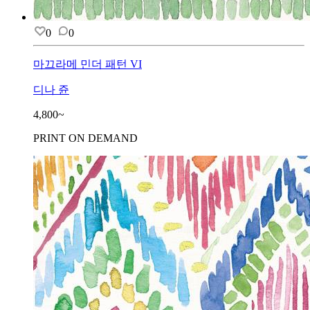
0
0
마끄라메 민더 패턴 VI
디나 쥰
4,800~
PRINT ON DEMAND