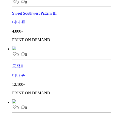
0
0
Sweet Southwest Pattern III
디나 쥰
4,800~
PRINT ON DEMAND
0
0
공작 ll
디나 쥰
12,100~
PRINT ON DEMAND
0
0