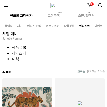
0
New
Beta
언크롭 그림액자
그림구독
오픈:컬렉션
동양화
사진
에디션·판화
아트포스터
작품분류
아티스트
이벤트
제넬 패너
Janelle Penner
작품목록
작가소개
이력
등록일순
리뷰순
조회순
33 pics