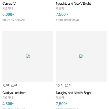
Cyprus IV
Naughty and Nice V Bright
제넬 패너
제넬 패너
6,000~
7,500~
PRINT ON DEMAND
PRINT ON DEMAND
0
0
0
0
Glad you are here
Naughty and Nice IV Bright
제넬 패너
제넬 패너
4,800~
7,500~