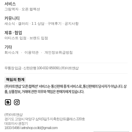
서비스
그림액자
·
오픈:컬렉션
커뮤니티
새소식
·
갤러리
·
1:1 상담
·
구매후기
·
공지사항
제휴·협업
아티스트 입점
·
브랜드 입점
기타
회사소개
·
이용약관
·
개인정보취급방침
무통장 입금 · 신한은행 100-032-959391 (주)아트앤샵
책임의 한계
(주)아트앤샵 '오픈:컬렉션' 서비스는 통신판매 중개 서비스로, 통신판매의 당사자가 아닙니다. 상
품, 상품정보, 거래에 관한 의무와 책임은 판매자에게 있습니다.
(주)아트앤샵
경기도 고양시 덕양구 삼막3길 5 지축한강듀클래스 220호
대표이사 권정기
1833-5498 / artnshop.co.ltd@gmail.com