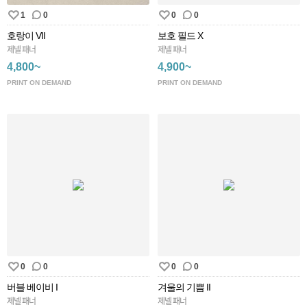
1
0
0
0
호랑이 VII
보호 필드 X
제넬 패너
제넬 패너
4,800~
4,900~
PRINT ON DEMAND
PRINT ON DEMAND
0
0
0
0
버블 베이비 I
겨울의 기쁨 II
제넬 패너
제넬 패너