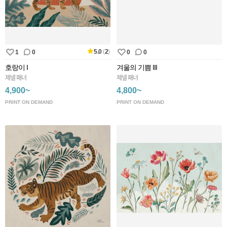
5.0
(
2
)
1
0
0
0
호랑이 I
겨울의 기쁨 III
제넬 패너
제넬 패너
4,900~
4,800~
PRINT ON DEMAND
PRINT ON DEMAND