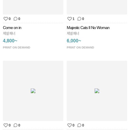
0
0
1
0
Come on in
Majestic Cats II No Woman
제넬 패너
제넬 패너
4,800~
6,000~
PRINT ON DEMAND
PRINT ON DEMAND
0
0
0
0