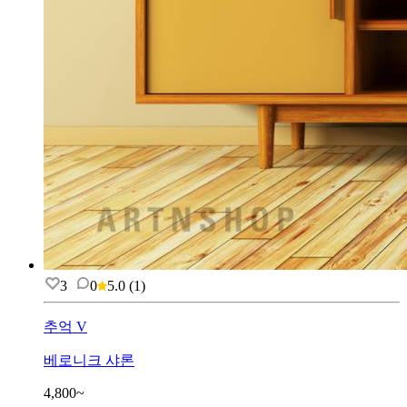
3
0
5.0
(
1
)
추억 V
베로니크 샤론
4,800~