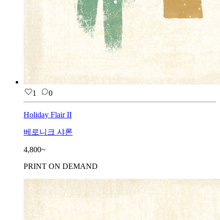
1
0
Holiday Flair II
베로니크 샤론
4,800~
PRINT ON DEMAND