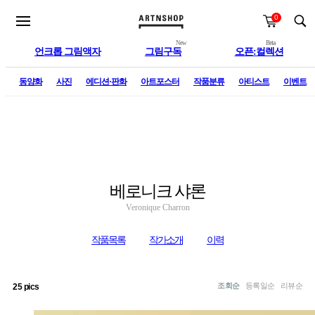
0
New
Beta
언크롭 그림액자
그림구독
오픈:컬렉션
술
동양화
사진
에디션·판화
아트포스터
작품분류
아티스트
이벤트
베로니크 샤론
Veronique Charron
작품목록
작가소개
이력
조회순
등록일순
리뷰순
25 pics