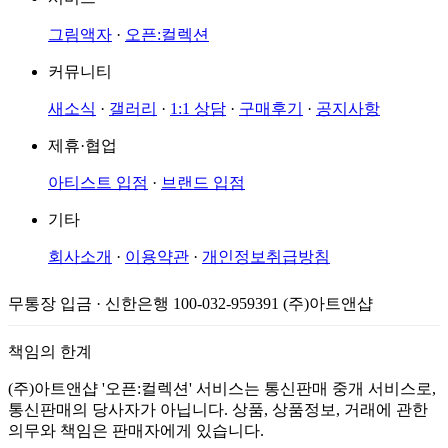
그림액자
·
오픈:컬렉션
커뮤니티
새소식
·
갤러리
·
1:1 상담
·
구매후기
·
공지사항
제휴·협업
아티스트 입점
·
브랜드 입점
기타
회사소개
·
이용약관
·
개인정보취급방침
무통장 입금 · 신한은행 100-032-959391 (주)아트앤샵
책임의 한계
(주)아트앤샵 '오픈:컬렉션' 서비스는 통신판매 중개 서비스로,
통신판매의 당사자가 아닙니다. 상품, 상품정보, 거래에 관한
의무와 책임은 판매자에게 있습니다.