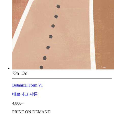
0
0
Botanical Form VI
베로니크 샤론
4,800~
PRINT ON DEMAND