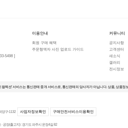
이용안내
커뮤니티
회원 구매 혜택
공지사항
주문형액자 사진 업로드 가이드
고객센터
3-5498 ]
새소식
갤러리
전시정보
오픈:컬렉션' 서비스는 통신판매 중개 서비스로, 통신판매의 당사자가 아닙니다. 상품, 상품정
사업자정보확인
구매안전서비스이용확인
덕양구-1132
 공장(출고지) : 경기도 파주시 운정4길 82