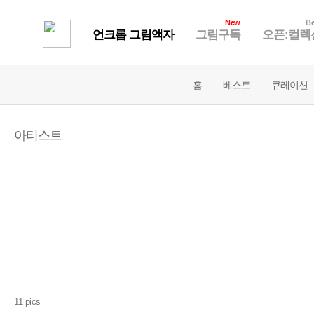
New
Be
언크롭 그림액자
그림구독
오픈:컬렉
홈
베스트
큐레이션
아티스트
11 pics