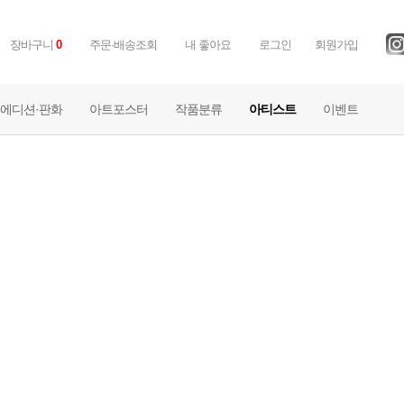
장바구니
0
주문·배송조회
내 좋아요
로그인
회원가입
에디션·판화
아트포스터
작품분류
아티스트
이벤트