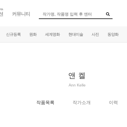
ta
션
커뮤니티
신규등록
원화
세계명화
현대미술
사진
동양화
앤 켈
Ann Kelle
작품목록
작가소개
이력