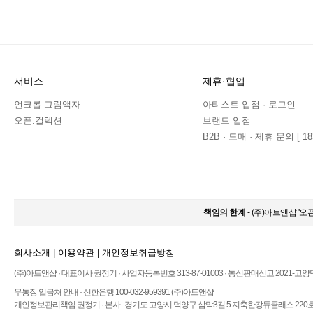
서비스
제휴·협업
언크롭 그림액자
아티스트 입점 · 로그인
오픈:컬렉션
브랜드 입점
B2B · 도매 · 제휴 문의 [ 183
책임의 한계
- (주)아트앤샵 '
회사소개
|
이용약관
|
개인정보취급방침
(주)아트앤샵 · 대표이사 권정기 · 사업자등록번호 313-87-01003 · 통신판매신고 2021-고양
무통장 입금처 안내 · 신한은행 100-032-959391 (주)아트앤샵
개인정보관리책임 권정기 · 본사 : 경기도 고양시 덕양구 삼막3길 5 지축한강듀클래스 220호 ·