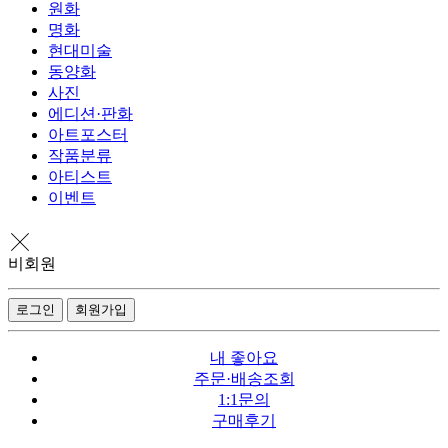
원화
명화
현대미술
동양화
사진
에디션·판화
아트포스터
작품분류
아티스트
이벤트
비회원
로그인
회원가입
내 좋아요
주문·배송조회
1:1문의
구매후기