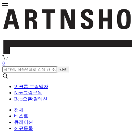
0
검색
언크롭 그림액자
New
그림구독
Beta
오픈:컬렉션
전체
베스트
큐레이션
신규등록