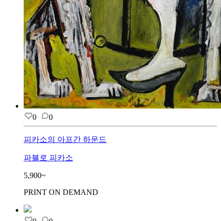
0
0
피카소의 아프간 하운드
파블로 피카소
5,900~
PRINT ON DEMAND