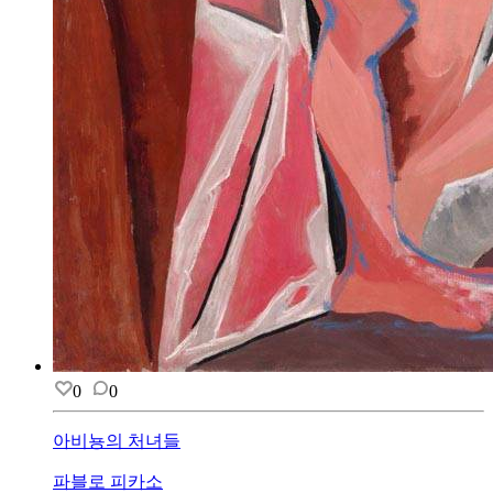
0
0
아비뇽의 처녀들
파블로 피카소