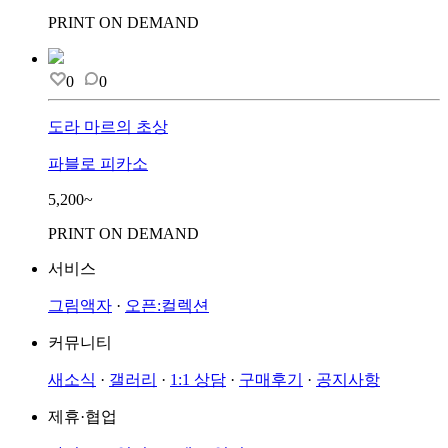
PRINT ON DEMAND
0
0
도라 마르의 초상
파블로 피카소
5,200~
PRINT ON DEMAND
서비스
그림액자
·
오픈:컬렉션
커뮤니티
새소식
·
갤러리
·
1:1 상담
·
구매후기
·
공지사항
제휴·협업