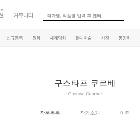
ta
션
커뮤니티
신규등록
원화
세계명화
현대미술
사진
동양화
구스타프 쿠르베
Gustave Courbet
작품목록
작가소개
이력