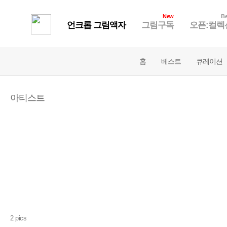
New
Be
언크롭 그림액자
그림구독
오픈:컬렉
홈
베스트
큐레이션
아티스트
2 pics