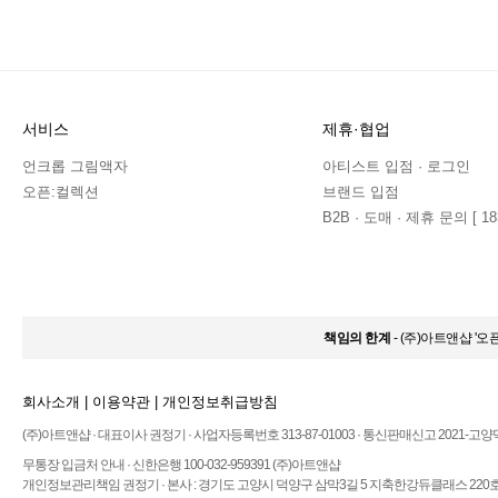
서비스
제휴·협업
언크롭 그림액자
아티스트 입점 · 로그인
오픈:컬렉션
브랜드 입점
B2B · 도매 · 제휴 문의 [ 183
책임의 한계
- (주)아트앤샵 '
회사소개
|
이용약관
|
개인정보취급방침
(주)아트앤샵 · 대표이사 권정기 · 사업자등록번호 313-87-01003 · 통신판매신고 2021-고양
무통장 입금처 안내 · 신한은행 100-032-959391 (주)아트앤샵
개인정보관리책임 권정기 · 본사 : 경기도 고양시 덕양구 삼막3길 5 지축한강듀클래스 220호 ·