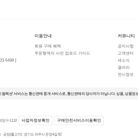
이용안내
커뮤니티
회원 구매 혜택
공지사항
주문형액자 사진 업로드 가이드
고객센터
3-5498 ]
새소식
갤러리
전시정보
오픈:컬렉션' 서비스는 통신판매 중개 서비스로, 통신판매의 당사자가 아닙니다. 상품, 상품정
사업자정보확인
구매안전서비스이용확인
덕양구-1132
 공장(출고지) : 경기도 파주시 운정4길 82