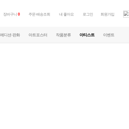
장바구니
0
주문·배송조회
내 좋아요
로그인
회원가입
에디션·판화
아트포스터
작품분류
아티스트
이벤트