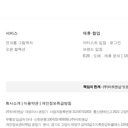
서비스
제휴·협업
언크롭 그림액자
아티스트 입점 · 로그인
오픈:컬렉션
브랜드 입점
B2B · 도매 · 제휴 문의 [ 183
책임의 한계
- (주)아트앤샵 '
회사소개
|
이용약관
|
개인정보취급방침
(주)아트앤샵 · 대표이사 권정기 · 사업자등록번호 313-87-01003 · 통신판매신고 2021-고양
무통장 입금처 안내 · 신한은행 100-032-959391 (주)아트앤샵
개인정보관리책임 권정기 · 본사 : 경기도 고양시 덕양구 삼막3길 5 지축한강듀클래스 220호 ·