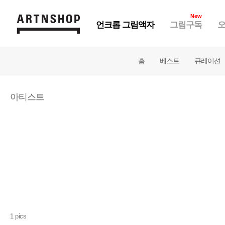
New
언크롭 그림액자
그림구독
오
홈
베스트
큐레이션
아티스트
1 pics