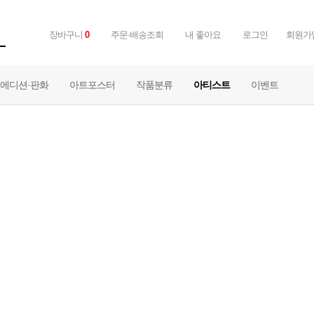
장바구니
0
주문·배송조회
내 좋아요
로그인
회원가
에디션·판화
아트포스터
작품분류
아티스트
이벤트