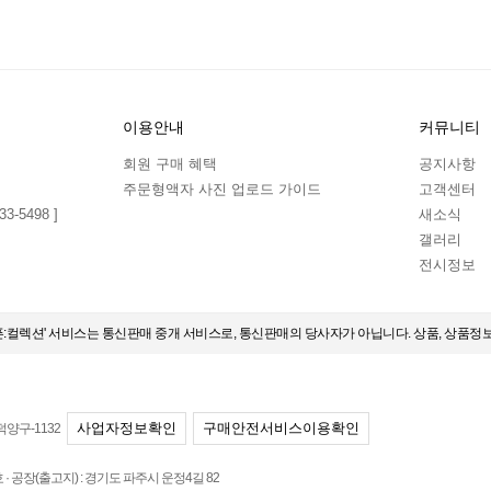
이용안내
커뮤니티
회원 구매 혜택
공지사항
주문형액자 사진 업로드 가이드
고객센터
3-5498 ]
새소식
갤러리
전시정보
오픈:컬렉션' 서비스는 통신판매 중개 서비스로, 통신판매의 당사자가 아닙니다. 상품, 상품정
사업자정보확인
구매안전서비스이용확인
덕양구-1132
 공장(출고지) : 경기도 파주시 운정4길 82