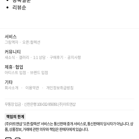
리뷰순
서비스
그림액자
·
오픈:컬렉션
커뮤니티
새소식
·
갤러리
·
1:1 상담
·
구매후기
·
공지사항
제휴·협업
아티스트 입점
·
브랜드 입점
기타
회사소개
·
이용약관
·
개인정보취급방침
무통장 입금 · 신한은행 100-032-959391 (주)아트앤샵
책임의 한계
(주)아트앤샵 '오픈:컬렉션' 서비스는 통신판매 중개 서비스로, 통신판매의 당사자가 아닙니다. 상
품, 상품정보, 거래에 관한 의무와 책임은 판매자에게 있습니다.