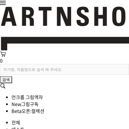
0
검색
언크롭 그림액자
New
그림구독
Beta
오픈:컬렉션
전체