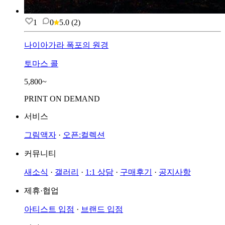
1
0
5.0
(
2
)
나이아가라 폭포의 원경
토마스 콜
5,800~
PRINT ON DEMAND
서비스
그림액자
·
오픈:컬렉션
커뮤니티
새소식
·
갤러리
·
1:1 상담
·
구매후기
·
공지사항
제휴·협업
아티스트 입점
·
브랜드 입점