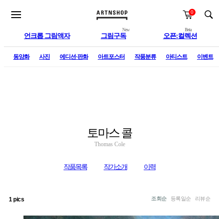
0
New
Beta
언크롭 그림액자
그림구독
오픈:컬렉션
술
동양화
사진
에디션·판화
아트포스터
작품분류
아티스트
이벤트
토마스 콜
Thomas Cole
작품목록
작가소개
이력
조회순
등록일순
리뷰순
1 pics