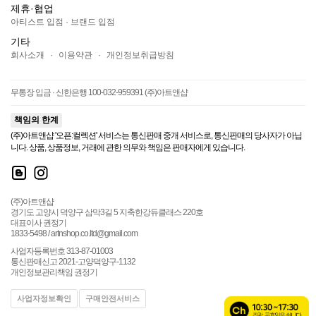
제휴·협업
아티스트 입점
·
브랜드 입점
기타
회사소개
·
이용약관
·
개인정보취급방침
무통장 입금 · 신한은행 100-032-959391 (주)아트앤샵
책임의 한계
(주)아트앤샵 '오픈:컬렉션' 서비스는 통신판매 중개 서비스로, 통신판매의 당사자가 아닙
니다. 상품, 상품정보, 거래에 관한 의무와 책임은 판매자에게 있습니다.
(주)아트앤샵
경기도 고양시 덕양구 삼막3길 5 지축한강듀클래스 220호
대표이사 권정기
1833-5498 / artnshop.co.ltd@gmail.com
사업자등록번호 313-87-01003
통신판매신고 2021-고양덕양구-1132
개인정보관리책임 권정기
사업자정보확인
구매안전서비스