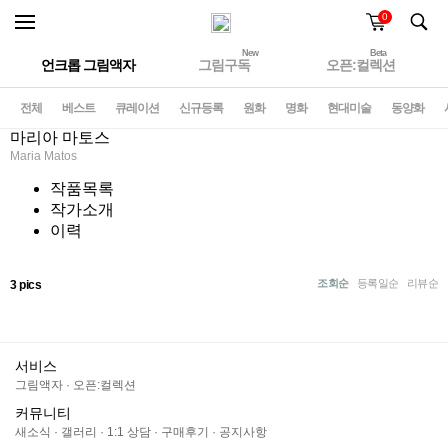
0
New
Beta
언크롭 그림액자
그림구독
오픈:컬렉션
전체
베스트
큐레이션
신규등록
원화
명화
현대미술
동양화
마리아 마토스
Maria Matos
작품목록
작가소개
이력
조회순
등록일순
리뷰순
3 pics
서비스
그림액자
·
오픈:컬렉션
커뮤니티
새소식
·
갤러리
·
1:1 상담
·
구매후기
·
공지사항