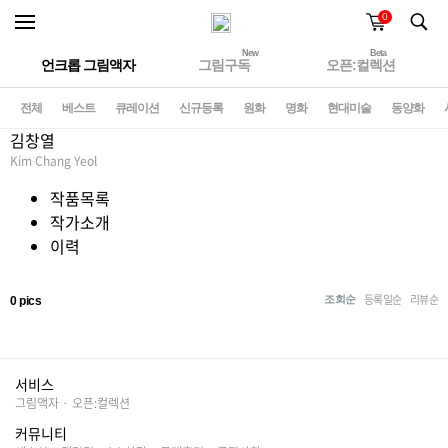
0
New
Beta
언크롭 그림액자
그림구독
오픈:컬렉션
전체
베스트
큐레이션
신규등록
원화
명화
현대미술
동양화
김창열
Kim Chang Yeol
작품목록
작가소개
이력
등록일순
리뷰순
조회순
0 pics
서비스
그림액자
·
오픈:컬렉션
커뮤니티