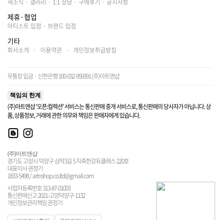
새소식
·
갤러리
·
1:1 상담
·
구매후기
·
공지사항
제휴·협업
아티스트 입점
·
브랜드 입점
기타
회사소개
·
이용약관
·
개인정보취급방침
무통장 입금 · 신한은행 100-032-959391 (주)아트앤샵
책임의 한계
(주)아트앤샵 '오픈:컬렉션' 서비스는 통신판매 중개 서비스로, 통신판매의 당사자가 아닙니다. 상
품, 상품정보, 거래에 관한 의무와 책임은 판매자에게 있습니다.
(주)아트앤샵
경기도 고양시 덕양구 삼막3길 5 지축한강듀클래스 220호
대표이사 권정기
1833-5498 / artnshop.co.ltd@gmail.com
사업자등록번호 313-87-01003
통신판매신고 2021-고양덕양구-1132
개인정보관리책임 권정기