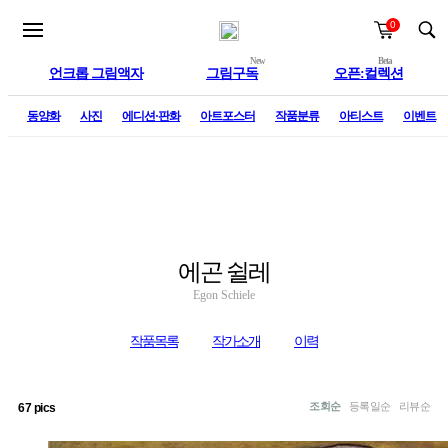
0
New
Beta
언크롭 그림액자
그림구독
오픈:컬렉션
술
동양화
사진
에디션·판화
아트포스터
작품분류
아티스트
이벤트
에곤 쉴레
Egon Schiele
작품목록
작가소개
이력
조회순
등록일순
리뷰순
67 pics