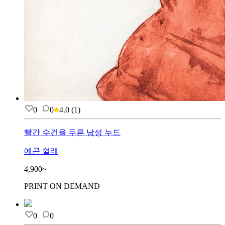
0
0
4.0
(
1
)
빨간 수건을 두른 남성 누드
에곤 쉴레
4,900~
PRINT ON DEMAND
0
0