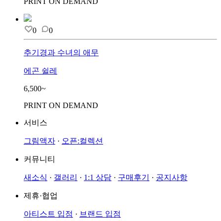
PRINT ON DEMAND
0
0
추기경과 수녀의 애무
에곤 쉴레
6,500~
PRINT ON DEMAND
서비스
그림액자
·
오픈:컬렉션
커뮤니티
새소식
·
갤러리
·
1:1 상담
·
구매후기
·
공지사항
제휴·협업
아티스트 입점
·
브랜드 입점