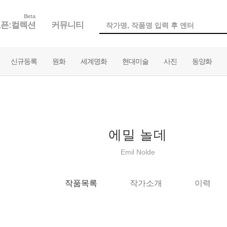
Beta
픈:컬렉션
커뮤니티
신규등록
원화
세계명화
현대미술
사진
동양화
에밀 놀데
Emil Nolde
작품목록
작가소개
이력