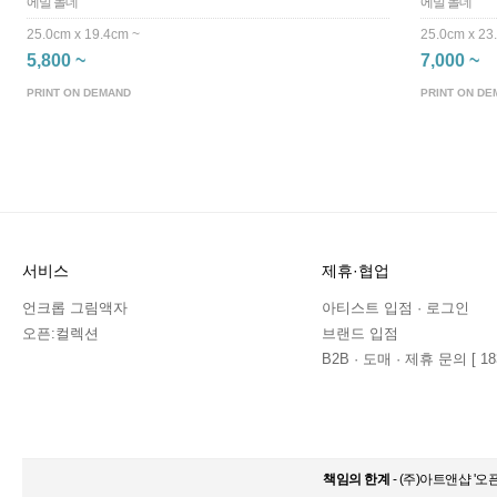
에밀 놀데
에밀 놀데
25.0cm x 19.4cm ~
25.0cm x 23
5,800 ~
7,000 ~
PRINT ON DEMAND
PRINT ON DE
서비스
제휴·협업
언크롭 그림액자
아티스트 입점 · 로그인
오픈:컬렉션
브랜드 입점
B2B · 도매 · 제휴 문의 [ 183
책임의 한계
- (주)아트앤샵 '