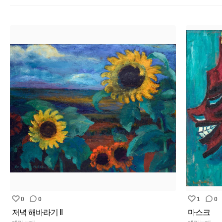
0
0
1
0
저녁 해바라기 II
마스크