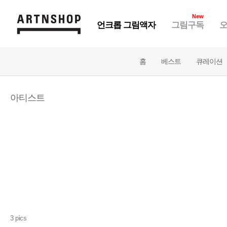
New
언크롭 그림액자
그림구독
오
홈
베스트
큐레이션
아티스트
3 pics