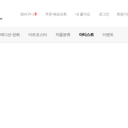
장바구니
0
주문·배송조회
내 좋아요
로그인
회원가
에디션·판화
아트포스터
작품분류
아티스트
이벤트