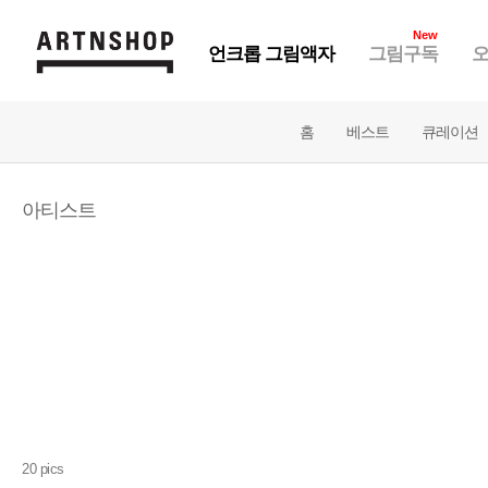
New
언크롭 그림액자
그림구독
오
홈
베스트
큐레이션
아티스트
20 pics