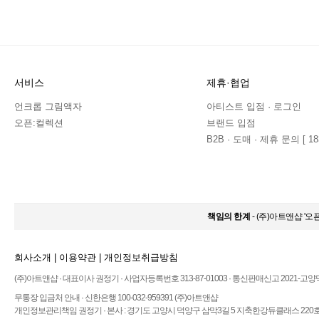
서비스
제휴·협업
언크롭 그림액자
아티스트 입점 · 로그인
오픈:컬렉션
브랜드 입점
B2B · 도매 · 제휴 문의 [ 183
책임의 한계
- (주)아트앤샵 '
회사소개
|
이용약관
|
개인정보취급방침
(주)아트앤샵 · 대표이사 권정기 · 사업자등록번호 313-87-01003 · 통신판매신고 2021-고양
무통장 입금처 안내 · 신한은행 100-032-959391 (주)아트앤샵
개인정보관리책임 권정기 · 본사 : 경기도 고양시 덕양구 삼막3길 5 지축한강듀클래스 220호 ·