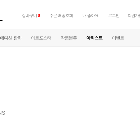
장바구니
0
주문·배송조회
내 좋아요
로그인
회원가
에디션·판화
아트포스터
작품분류
아티스트
이벤트
NS