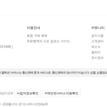
이용안내
커뮤니티
회원 구매 혜택
공지사항
주문형액자 사진 업로드 가이드
고객센터
3-5498 ]
새소식
갤러리
전시정보
오픈:컬렉션' 서비스는 통신판매 중개 서비스로, 통신판매의 당사자가 아닙니다. 상품, 상품정
사업자정보확인
구매안전서비스이용확인
덕양구-1132
 공장(출고지) : 경기도 파주시 운정4길 82