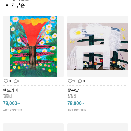
리뷰순
0
0
1
0
맨드라미
좋은날
김점선
김점선
78,000~
78,000~
ART POSTER
ART POSTER