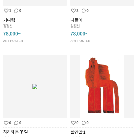
1
0
2
0
기다림
나들이
김점선
김점선
78,000~
78,000~
ART POSTER
ART POSTER
0
0
0
0
히히히 봄 꽃 말
빨간말 1