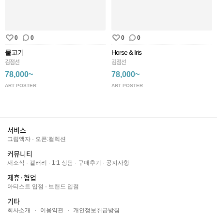
0
0
0
0
물고기
Horse & Iris
김점선
김점선
78,000~
78,000~
ART POSTER
ART POSTER
서비스
그림액자
·
오픈:컬렉션
커뮤니티
새소식
·
갤러리
·
1:1 상담
·
구매후기
·
공지사항
제휴·협업
아티스트 입점
·
브랜드 입점
기타
회사소개
·
이용약관
·
개인정보취급방침