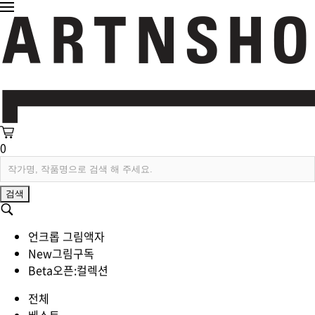
0
검색
언크롭 그림액자
New
그림구독
Beta
오픈:컬렉션
전체