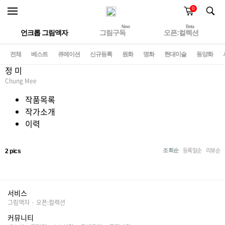
0
New
Beta
언크롭 그림액자
그림구독
오픈:컬렉션
전체
베스트
큐레이션
신규등록
원화
명화
현대미술
동양화
정 미
Chung Mee
작품목록
작가소개
이력
등록일순
리뷰순
조회순
2 pics
서비스
그림액자
·
오픈:컬렉션
커뮤니티