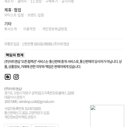
새소식
·
갤러리
·
1:1 상담
·
구매후기
·
공지사항
제휴·협업
아티스트 입점
·
브랜드 입점
기타
회사소개
·
이용약관
·
개인정보취급방침
무통장 입금 · 신한은행 100-032-959391 (주)아트앤샵
책임의 한계
(주)아트앤샵 '오픈:컬렉션' 서비스는 통신판매 중개 서비스로, 통신판매의 당사자가 아닙니다. 상
품, 상품정보, 거래에 관한 의무와 책임은 판매자에게 있습니다.
(주)아트앤샵
경기도 고양시 덕양구 삼막3길 5 지축한강듀클래스 220호
대표이사 권정기
1833-5498 / artnshop.co.ltd@gmail.com
사업자등록번호 313-87-01003
통신판매신고 2021-고양덕양구-1132
개인정보관리책임 권정기