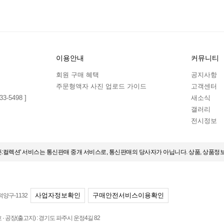
이용안내
커뮤니티
회원 구매 혜택
공지사항
주문형액자 사진 업로드 가이드
고객센터
3-5498 ]
새소식
갤러리
전시정보
오픈:컬렉션' 서비스는 통신판매 중개 서비스로, 통신판매의 당사자가 아닙니다. 상품, 상품정
사업자정보확인
구매안전서비스이용확인
덕양구-1132
 공장(출고지) : 경기도 파주시 운정4길 82