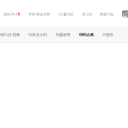
장바구니
0
주문·배송조회
내 좋아요
로그인
회원가입
에디션·판화
아트포스터
작품분류
아티스트
이벤트