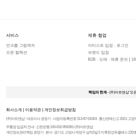
서비스
제휴·협업
언크롭 그림액자
아티스트 입점 · 로그인
오픈:컬렉션
브랜드 입점
B2B · 도매 · 제휴 문의 [ 183
책임의 한계
- (주)아트앤샵 '
회사소개
|
이용약관
|
개인정보취급방침
(주)아트앤샵 · 대표이사 권정기 · 사업자등록번호 313-87-01003 · 통신판매신고 2021-고양
무통장 입금처 안내 · 신한은행 100-032-959391 (주)아트앤샵
개인정보관리책임 권정기 · 본사 : 경기도 고양시 덕양구 삼막3길 5 지축한강듀클래스 220호 ·