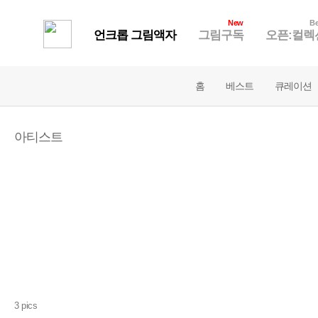
New
Be
언크롭 그림액자
그림구독
오픈:컬렉
홈
베스트
큐레이션
아티스트
3 pics