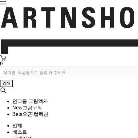
0
검색
언크롭 그림액자
New
그림구독
Beta
오픈:컬렉션
전체
베스트