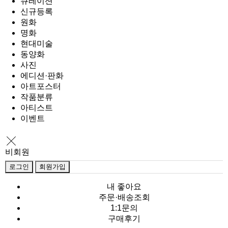
큐레이션
신규등록
원화
명화
현대미술
동양화
사진
에디션·판화
아트포스터
작품분류
아티스트
이벤트
비회원
로그인
회원가입
내 좋아요
주문·배송조회
1:1문의
구매후기