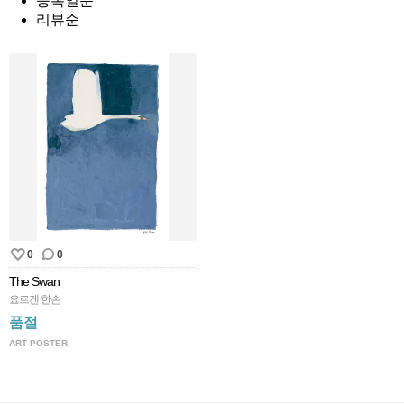
등록일순
리뷰순
0
0
The Swan
요르겐 한손
품절
ART POSTER