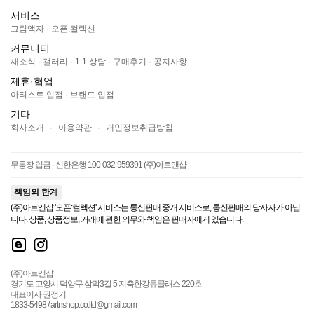
서비스
그림액자
·
오픈:컬렉션
커뮤니티
새소식
·
갤러리
·
1:1 상담
·
구매후기
·
공지사항
제휴·협업
아티스트 입점
·
브랜드 입점
기타
회사소개
·
이용약관
·
개인정보취급방침
무통장 입금 · 신한은행 100-032-959391 (주)아트앤샵
책임의 한계
(주)아트앤샵 '오픈:컬렉션' 서비스는 통신판매 중개 서비스로, 통신판매의 당사자가 아닙
니다. 상품, 상품정보, 거래에 관한 의무와 책임은 판매자에게 있습니다.
(주)아트앤샵
경기도 고양시 덕양구 삼막3길 5 지축한강듀클래스 220호
대표이사 권정기
1833-5498 / artnshop.co.ltd@gmail.com