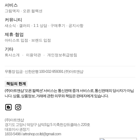
서비스
그림액자
·
오픈:컬렉션
커뮤니티
새소식
·
갤러리
·
1:1 상담
·
구매후기
·
공지사항
제휴·협업
아티스트 입점
·
브랜드 입점
기타
회사소개
·
이용약관
·
개인정보취급방침
무통장 입금 · 신한은행 100-032-959391 (주)아트앤샵
책임의 한계
(주)아트앤샵 '오픈:컬렉션' 서비스는 통신판매 중개 서비스로, 통신판매의 당사자가 아닙
니다. 상품, 상품정보, 거래에 관한 의무와 책임은 판매자에게 있습니다.
(주)아트앤샵
경기도 고양시 덕양구 삼막3길 5 지축한강듀클래스 220호
대표이사 권정기
1833-5498 / artnshop.co.ltd@gmail.com