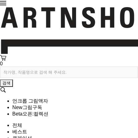
0
검색
언크롭 그림액자
New
그림구독
Beta
오픈:컬렉션
전체
베스트