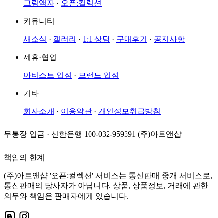
그림액자
·
오픈:컬렉션
커뮤니티
새소식
·
갤러리
·
1:1 상담
·
구매후기
·
공지사항
제휴·협업
아티스트 입점
·
브랜드 입점
기타
회사소개
·
이용약관
·
개인정보취급방침
무통장 입금 · 신한은행 100-032-959391 (주)아트앤샵
책임의 한계
(주)아트앤샵 '오픈:컬렉션' 서비스는 통신판매 중개 서비스로,
통신판매의 당사자가 아닙니다. 상품, 상품정보, 거래에 관한
의무와 책임은 판매자에게 있습니다.