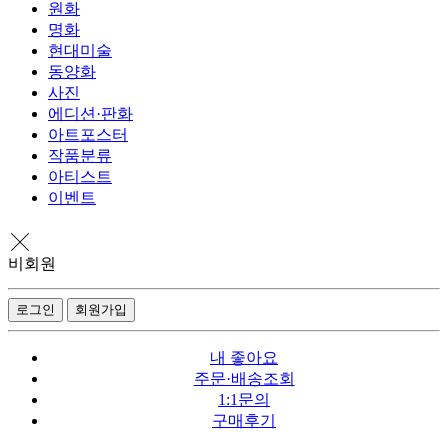
원화
명화
현대미술
동양화
사진
에디션·판화
아트포스터
작품분류
아티스트
이벤트
비회원
로그인
회원가입
내 좋아요
주문·배송조회
1:1문의
구매후기