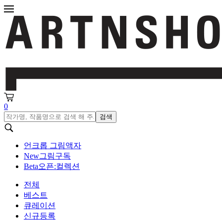
0
검색
언크롭 그림액자
New
그림구독
Beta
오픈:컬렉션
전체
베스트
큐레이션
신규등록