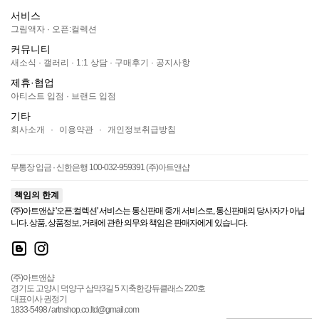
서비스
그림액자
·
오픈:컬렉션
커뮤니티
새소식
·
갤러리
·
1:1 상담
·
구매후기
·
공지사항
제휴·협업
아티스트 입점
·
브랜드 입점
기타
회사소개
·
이용약관
·
개인정보취급방침
무통장 입금 · 신한은행 100-032-959391 (주)아트앤샵
책임의 한계
(주)아트앤샵 '오픈:컬렉션' 서비스는 통신판매 중개 서비스로, 통신판매의 당사자가 아닙
니다. 상품, 상품정보, 거래에 관한 의무와 책임은 판매자에게 있습니다.
(주)아트앤샵
경기도 고양시 덕양구 삼막3길 5 지축한강듀클래스 220호
대표이사 권정기
1833-5498 / artnshop.co.ltd@gmail.com