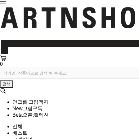
0
검색
언크롭 그림액자
New
그림구독
Beta
오픈:컬렉션
전체
베스트