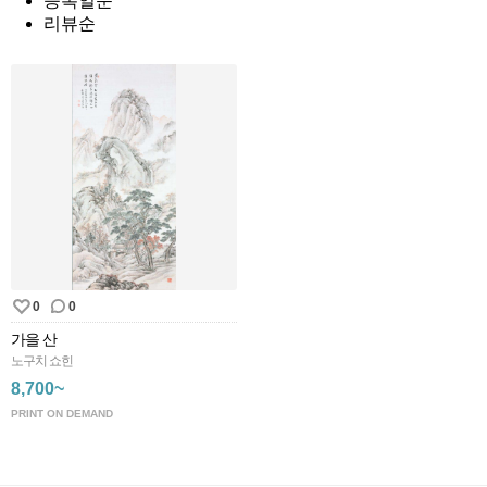
등록일순
리뷰순
0
0
가을 산
노구치 쇼힌
8,700~
PRINT ON DEMAND