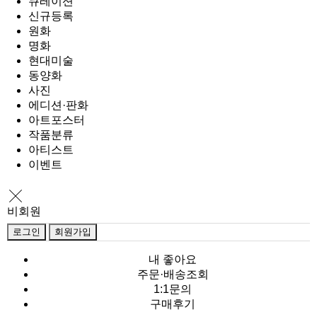
큐레이션
신규등록
원화
명화
현대미술
동양화
사진
에디션·판화
아트포스터
작품분류
아티스트
이벤트
비회원
로그인
회원가입
내 좋아요
주문·배송조회
1:1문의
구매후기