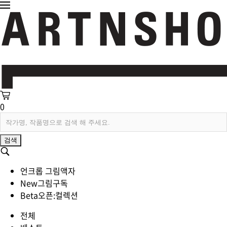
0
검색
언크롭 그림액자
New
그림구독
Beta
오픈:컬렉션
전체