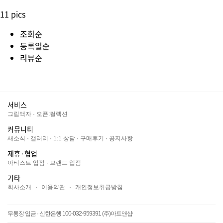
11 pics
조회순
등록일순
리뷰순
서비스
그림액자
·
오픈:컬렉션
커뮤니티
새소식
·
갤러리
·
1:1 상담
·
구매후기
·
공지사항
제휴·협업
아티스트 입점
·
브랜드 입점
기타
회사소개
·
이용약관
·
개인정보취급방침
무통장 입금 · 신한은행 100-032-959391 (주)아트앤샵