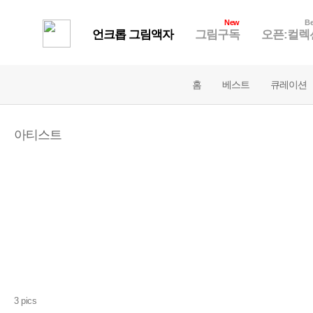
New
Be
언크롭 그림액자
그림구독
오픈:컬렉
홈
베스트
큐레이션
아티스트
3 pics