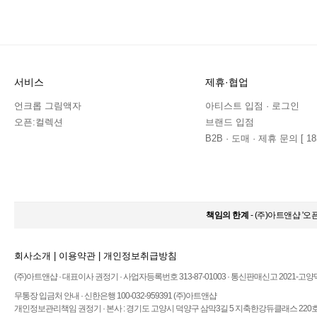
서비스
제휴·협업
언크롭 그림액자
아티스트 입점 · 로그인
오픈:컬렉션
브랜드 입점
B2B · 도매 · 제휴 문의 [ 183
책임의 한계
- (주)아트앤샵 '
회사소개
|
이용약관
|
개인정보취급방침
(주)아트앤샵 · 대표이사 권정기 · 사업자등록번호 313-87-01003 · 통신판매신고 2021-고양
무통장 입금처 안내 · 신한은행 100-032-959391 (주)아트앤샵
개인정보관리책임 권정기 · 본사 : 경기도 고양시 덕양구 삼막3길 5 지축한강듀클래스 220호 ·