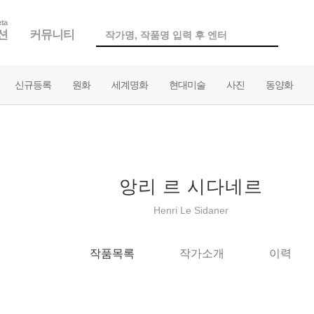
ta
션
커뮤니티
신규등록
원화
세계명화
현대미술
사진
동양화
앙리 르 시다네르
Henri Le Sidaner
작품목록
작가소개
이력