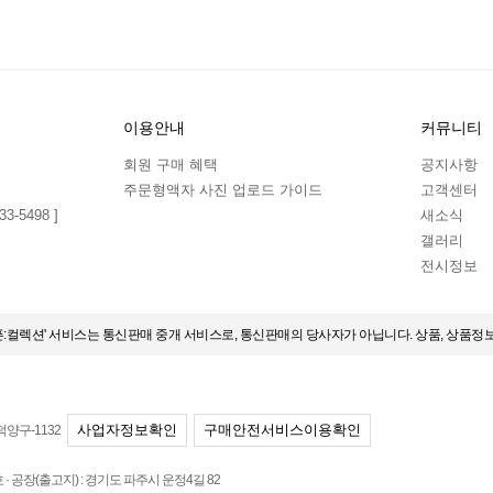
이용안내
커뮤니티
회원 구매 혜택
공지사항
주문형액자 사진 업로드 가이드
고객센터
3-5498 ]
새소식
갤러리
전시정보
오픈:컬렉션' 서비스는 통신판매 중개 서비스로, 통신판매의 당사자가 아닙니다. 상품, 상품정
사업자정보확인
구매안전서비스이용확인
덕양구-1132
 공장(출고지) : 경기도 파주시 운정4길 82