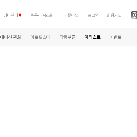
장바구니
0
주문·배송조회
내 좋아요
로그인
회원가입
에디션·판화
아트포스터
작품분류
아티스트
이벤트