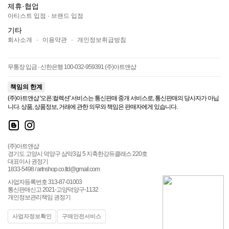
제휴·협업
아티스트 입점
·
브랜드 입점
기타
회사소개
·
이용약관
·
개인정보취급방침
무통장 입금 · 신한은행 100-032-959391 (주)아트앤샵
책임의 한계
(주)아트앤샵 '오픈:컬렉션' 서비스는 통신판매 중개 서비스로, 통신판매의 당사자가 아닙
니다. 상품, 상품정보, 거래에 관한 의무와 책임은 판매자에게 있습니다.
(주)아트앤샵
경기도 고양시 덕양구 삼막3길 5 지축한강듀클래스 220호
대표이사 권정기
1833-5498 / artnshop.co.ltd@gmail.com
사업자등록번호 313-87-01003
통신판매신고 2021-고양덕양구-1132
개인정보관리책임 권정기
사업자정보확인
구매안전서비스