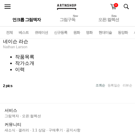
0
New
Beta
언크롭 그림액자
그림구독
오픈:컬렉션
전체
베스트
큐레이션
신규등록
원화
명화
현대미술
동양화
네이슨 라슨
Nathan Larson
작품목록
작가소개
이력
조회순
등록일순
리뷰순
2 pics
서비스
그림액자
·
오픈:컬렉션
커뮤니티
새소식
·
갤러리
·
1:1 상담
·
구매후기
·
공지사항