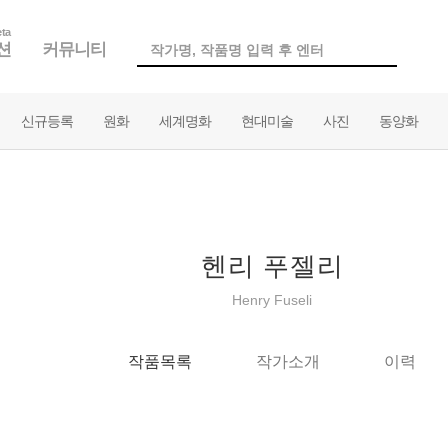
ta
션
커뮤니티
신규등록
원화
세계명화
현대미술
사진
동양화
헨리 푸젤리
Henry Fuseli
작품목록
작가소개
이력