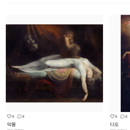
0
0
0
0
악몽
디도