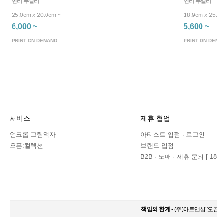
헨리 푸젤리
헨리 푸젤리
25.0cm x 20.0cm ~
18.9cm x 25
6,000 ~
5,600 ~
PRINT ON DEMAND
PRINT ON DE
서비스
제휴·협업
언크롭 그림액자
아티스트 입점 · 로그인
오픈:컬렉션
브랜드 입점
B2B · 도매 · 제휴 문의 [ 183
책임의 한계
- (주)아트앤샵 '