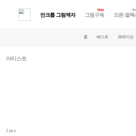
New
Be
언크롭 그림액자
그림구독
오픈:컬렉
홈
베스트
큐레이션
아티스트
2 pics