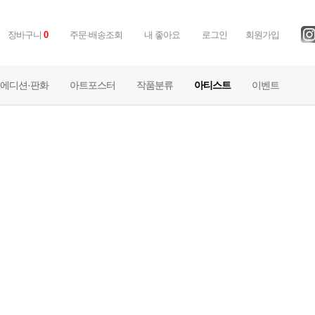
장바구니
0
주문·배송조회
내 좋아요
로그인
회원가입
에디션·판화
아트포스터
작품분류
아티스트
이벤트