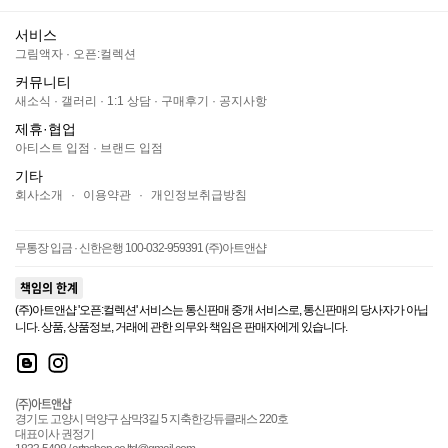
서비스
그림액자
·
오픈:컬렉션
커뮤니티
새소식
·
갤러리
·
1:1 상담
·
구매후기
·
공지사항
제휴·협업
아티스트 입점
·
브랜드 입점
기타
회사소개
·
이용약관
·
개인정보취급방침
무통장 입금 · 신한은행 100-032-959391 (주)아트앤샵
책임의 한계
(주)아트앤샵 '오픈:컬렉션' 서비스는 통신판매 중개 서비스로, 통신판매의 당사자가 아닙
니다. 상품, 상품정보, 거래에 관한 의무와 책임은 판매자에게 있습니다.
(주)아트앤샵
경기도 고양시 덕양구 삼막3길 5 지축한강듀클래스 220호
대표이사 권정기