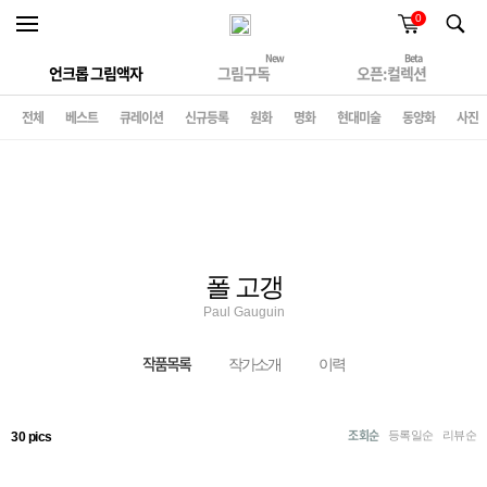
0
New
Beta
언크롭 그림액자
그림구독
오픈:컬렉션
전체
베스트
큐레이션
신규등록
원화
명화
현대미술
동양화
사진
폴 고갱
Paul Gauguin
작품목록
작가소개
이력
조회순
등록일순
리뷰순
30 pics