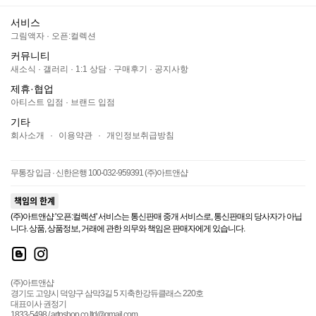
서비스
그림액자
·
오픈:컬렉션
커뮤니티
새소식
·
갤러리
·
1:1 상담
·
구매후기
·
공지사항
제휴·협업
아티스트 입점
·
브랜드 입점
기타
회사소개
·
이용약관
·
개인정보취급방침
무통장 입금 · 신한은행 100-032-959391 (주)아트앤샵
책임의 한계
(주)아트앤샵 '오픈:컬렉션' 서비스는 통신판매 중개 서비스로, 통신판매의 당사자가 아닙
니다. 상품, 상품정보, 거래에 관한 의무와 책임은 판매자에게 있습니다.
(주)아트앤샵
경기도 고양시 덕양구 삼막3길 5 지축한강듀클래스 220호
대표이사 권정기
1833-5498 / artnshop.co.ltd@gmail.com