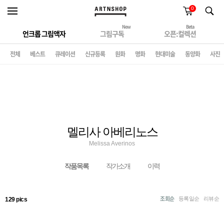
0
New
Beta
언크롭 그림액자
그림구독
오픈:컬렉션
전체
베스트
큐레이션
신규등록
원화
명화
현대미술
동양화
사진
멜리사 아베리노스
Melissa Averinos
작품목록
작가소개
이력
조회순
등록일순
리뷰순
129 pics