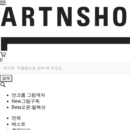
0
검색
언크롭 그림액자
New
그림구독
Beta
오픈:컬렉션
전체
베스트