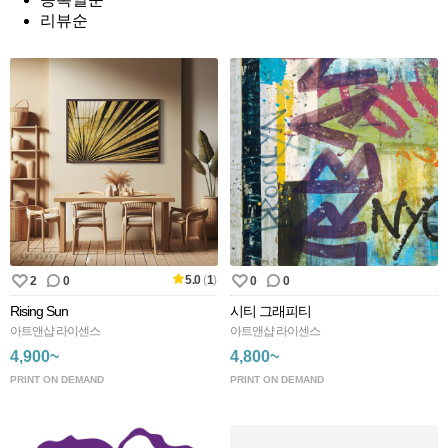
리뷰순
5.0
(
1
)
2
0
0
0
Rising Sun
시티 그래피티
아트앤샵 라이센스
아트앤샵 라이센스
4,900~
4,800~
PRINT ON DEMAND
PRINT ON DEMAND