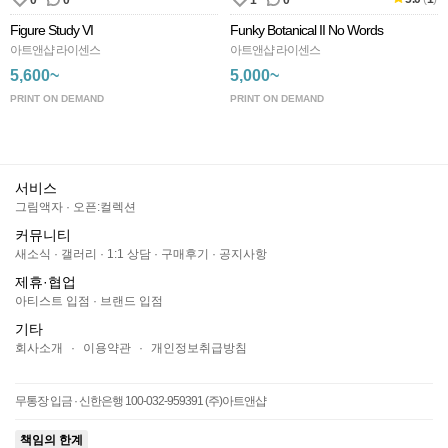
0
0
1
0
Figure Study VI
Funky Botanical II No Words
아트앤샵 라이센스
아트앤샵 라이센스
5,600~
5,000~
PRINT ON DEMAND
PRINT ON DEMAND
서비스
그림액자
·
오픈:컬렉션
커뮤니티
새소식
·
갤러리
·
1:1 상담
·
구매후기
·
공지사항
제휴·협업
아티스트 입점
·
브랜드 입점
기타
회사소개
·
이용약관
·
개인정보취급방침
무통장 입금 · 신한은행 100-032-959391 (주)아트앤샵
책임의 한계