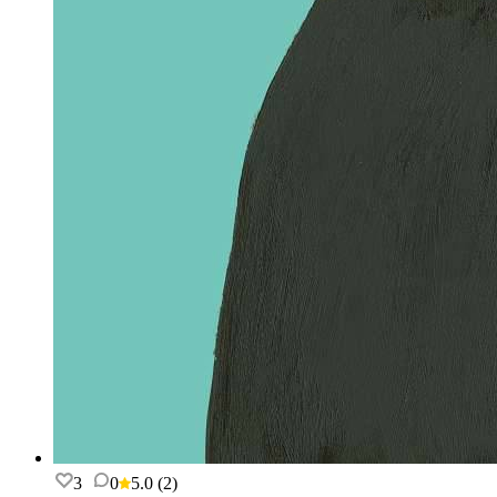
3
0
5.0
(
2
)