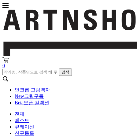
0
검색
언크롭 그림액자
New
그림구독
Beta
오픈:컬렉션
전체
베스트
큐레이션
신규등록