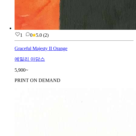
1
0
5.0
(
2
)
Graceful Majesty II Orange
에밀리 아담스
5,900~
PRINT ON DEMAND