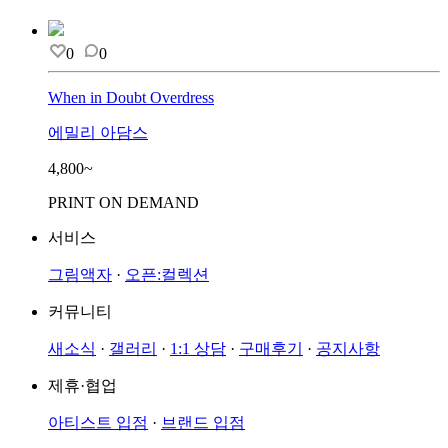
0
0
When in Doubt Overdress
에밀리 아담스
4,800~
PRINT ON DEMAND
서비스
그림액자
·
오픈:컬렉션
커뮤니티
새소식
·
갤러리
·
1:1 상담
·
구매후기
·
공지사항
제휴·협업
아티스트 입점
·
브랜드 입점