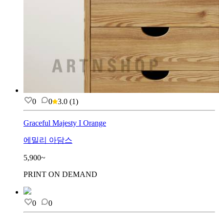
0
0
3.0
(
1
)
Graceful Majesty I Orange
에밀리 아담스
5,900~
PRINT ON DEMAND
0
0