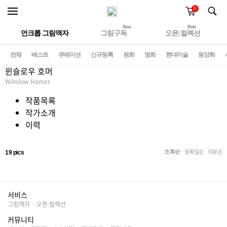
0
New
Beta
언크롭 그림액자
그림구독
오픈:컬렉션
전체
베스트
큐레이션
신규등록
원화
명화
현대미술
동양화
윈슬로우 호머
Winslow Homer
작품목록
작가소개
이력
등록일순
리뷰순
조회순
19 pics
서비스
그림액자
·
오픈:컬렉션
커뮤니티