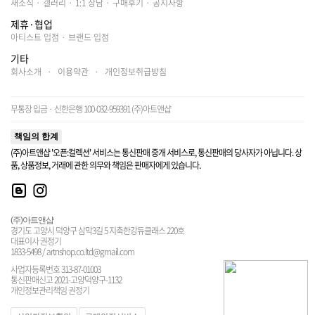
새소식
·
갤러리
·
1:1 상담
·
구매후기
·
공지사항
제휴·협업
아티스트 입점
·
브랜드 입점
기타
회사소개
·
이용약관
·
개인정보취급방침
무통장 입금 · 신한은행 100-032-959391 (주)아트앤샵
책임의 한계
(주)아트앤샵 '오픈:컬렉션' 서비스는 통신판매 중개 서비스로, 통신판매의 당사자가 아닙니다. 상
품, 상품정보, 거래에 관한 의무와 책임은 판매자에게 있습니다.
(주)아트앤샵
경기도 고양시 덕양구 삼막3길 5 지축한강듀클래스 220호
대표이사 권정기
1833-5498 / artnshop.co.ltd@gmail.com
사업자등록번호 313-87-01003
통신판매신고 2021-고양덕양구-1132
개인정보관리책임 권정기