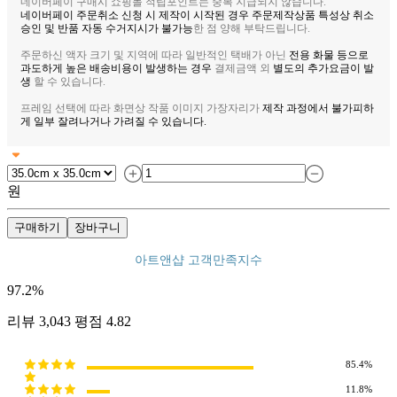
네이버페이 구매시 쇼핑몰 적립포인트는 중복 지급되지 않습니다.
네이버페이 주문취소 신청 시 제작이 시작된 경우 주문제작상품 특성상 취소
승인 및 반품 자동 수거지시가 불가능
한 점 양해 부탁드립니다.
주문하신 액자 크기 및 지역에 따라 일반적인 택배가 아닌
전용 화물 등으로
과도하게 높은 배송비용이 발생하는 경우
결제금액 외
별도의 추가요금이 발
생
할 수 있습니다.
프레임 선택에 따라 화면상 작품 이미지 가장자리가
제작 과정에서 불가피하
게 일부 잘려나거나 가려질 수 있습니다.
원
구매하기
장바구니
아트앤샵 고객만족지수
97.2
%
리뷰
3,043
평점
4.82
85.4%
11.8%