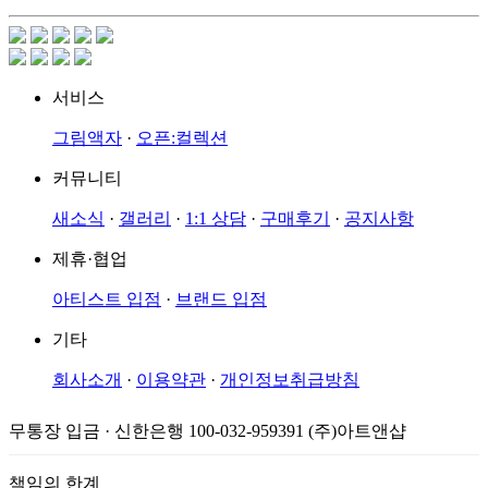
서비스
그림액자
·
오픈:컬렉션
커뮤니티
새소식
·
갤러리
·
1:1 상담
·
구매후기
·
공지사항
제휴·협업
아티스트 입점
·
브랜드 입점
기타
회사소개
·
이용약관
·
개인정보취급방침
무통장 입금 · 신한은행 100-032-959391 (주)아트앤샵
책임의 한계