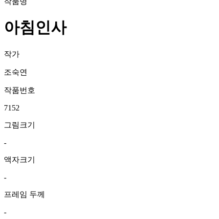
작품명
아침인사
작가
조숙연
작품번호
7152
그림크기
-
액자크기
-
프레임 두께
-