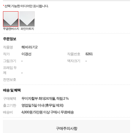
*
선택 가능한 미디어만 표시됩니다.
무광캔버스지
파인아트지
주문정보
작품명
해바라기2
작가
이경선
작품번호
8261
그림크기
-
액자크기
-
프레임 두
께
-
전면보호
배송 및 혜택
구매혜택
무이자할부 최대24개월
, 적립 2 %
출고기한
영업일 5일 이내 (휴무일 제외)
배송비
4,000원 / 5만원 이상 구매시 무료배송
구매주의사항