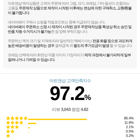
아트앤샵 액자상품은 고객의 주문에 따라 그림, 크기, 프레임, 기타 옵션이 조합되는
고품질
주문제작 상품으로 제작이 시작된 이후에는 변심에 의한 구매취소, 교환/환불
이 불가합니다.
네이버페이 구매시 쇼핑몰 적립포인트는 중복 지급되지 않습니다.
네이버페이 주문취소 신청 시 제작이 시작된 경우 주문제작상품 특성상 취소 승인 및
반품 자동 수거지시가 불가능
한 점 양해 부탁드립니다.
주문하신 액자 크기 및 지역에 따라 일반적인 택배가 아닌
전용 화물 등으로 과도하게
높은 배송비용이 발생하는 경우
결제금액 외
별도의 추가요금이 발생
할 수 있습니다.
프레임 선택에 따라 화면상 작품 이미지 가장자리가
제작 과정에서 불가피하게 일부
잘려나거나 가려질 수 있습니다.
아트앤샵 고객만족지수
97.2
%
리뷰
3,043
평점
4.82
85.4%
11.8%
2.1%
0.5%
0.2%