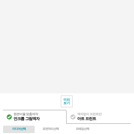
미리
보기
원본비율 맞춤제작
액자없이 프린트만
언크롭 그림액자
아트 프린트
미디어선택
표면처리선택
프레임선택