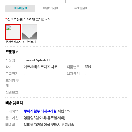
미디어선택
표면처리선택
프레임선택
*
선택 가능한 미디어만 표시됩니다.
무광캔버스지
파인아트지
주문정보
작품명
Coastal Splash II
작가
메르세데스 로페즈 샤로
작품번호
8716
그림크기
-
액자크기
-
프레임 두
께
-
전면보호
배송 및 혜택
구매혜택
무이자할부 최대24개월
, 적립 2 %
출고기한
영업일 5일 이내 (휴무일 제외)
배송비
4,000원 / 5만원 이상 구매시 무료배송