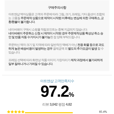
구매주의사항
아트앤샵 액자상품은 고객의 주문에 따라 그림, 크기, 프레임, 기타 옵션이 조합되
는 고품질
주문제작 상품으로 제작이 시작된 이후에는 변심에 의한 구매취소, 교
환/환불이 불가합니다.
네이버페이 구매시 쇼핑몰 적립포인트는 중복 지급되지 않습니다.
네이버페이 주문취소 신청 시 제작이 시작된 경우 주문제작상품 특성상 취소 승
인 및 반품 자동 수거지시가 불가능
한 점 양해 부탁드립니다.
주문하신 액자 크기 및 지역에 따라 일반적인 택배가 아닌
전용 화물 등으로 과도
하게 높은 배송비용이 발생하는 경우
결제금액 외
별도의 추가요금이 발생
할 수
있습니다.
프레임 선택에 따라 화면상 작품 이미지 가장자리가
제작 과정에서 불가피하게
일부 잘려나거나 가려질 수 있습니다.
아트앤샵 고객만족지수
97.2
%
3,042
4.82
리뷰
평점
85.4%