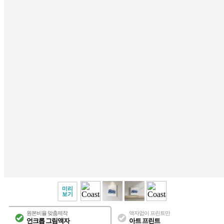
미리
보기
원본비율 맞춤제작
액자없이 프린트만
언크롭 그림액자
아트 프린트