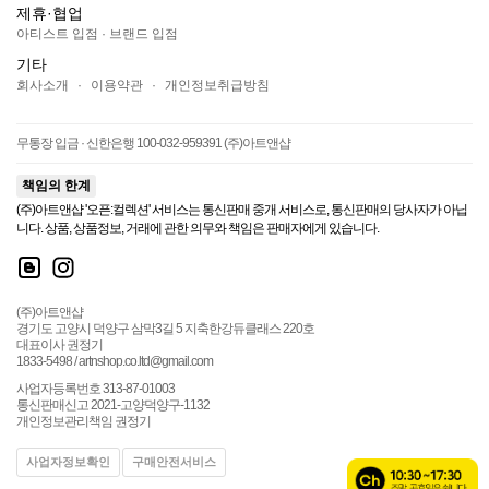
제휴·협업
아티스트 입점
·
브랜드 입점
기타
회사소개
·
이용약관
·
개인정보취급방침
무통장 입금 · 신한은행 100-032-959391 (주)아트앤샵
책임의 한계
(주)아트앤샵 '오픈:컬렉션' 서비스는 통신판매 중개 서비스로, 통신판매의 당사자가 아닙
니다. 상품, 상품정보, 거래에 관한 의무와 책임은 판매자에게 있습니다.
(주)아트앤샵
경기도 고양시 덕양구 삼막3길 5 지축한강듀클래스 220호
대표이사 권정기
1833-5498 / artnshop.co.ltd@gmail.com
사업자등록번호 313-87-01003
통신판매신고 2021-고양덕양구-1132
개인정보관리책임 권정기
사업자정보확인
구매안전서비스