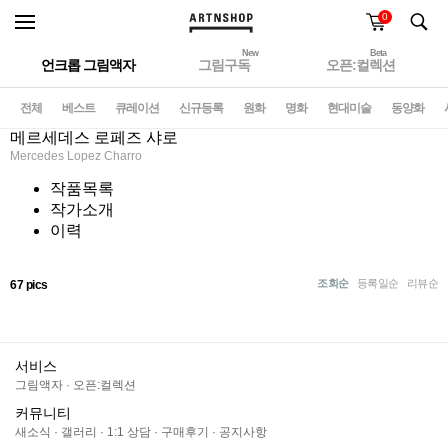
0
New
Beta
언크롭 그림액자
그림구독
오픈:컬렉션
전체
베스트
큐레이션
신규등록
원화
명화
현대미술
동양화
메르세데스 로페즈 샤로
Mercedes Lopez Charro
작품목록
작가소개
이력
조회순
등록일순
리뷰순
67 pics
서비스
그림액자
·
오픈:컬렉션
커뮤니티
새소식
·
갤러리
·
1:1 상담
·
구매후기
·
공지사항