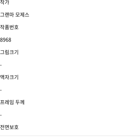
작가
그랜마 모제스
작품번호
8968
그림크기
-
액자크기
-
프레임 두께
-
전면보호