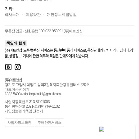
기타
회사소개
·
이용약관
·
개인정보취급방침
무통장 입금 · 신한은행 100-032-959391 (주)아트앤샵
책임의 한계
(주)아트앤샵 '오픈:컬렉션' 서비스는 통신판매 중개 서비스로, 통신판매의 당사자가 아닙니다. 상
품, 상품정보, 거래에 관한 의무와 책임은 판매자에게 있습니다.
(주)아트앤샵
경기도 고양시 덕양구 삼막3길 5 지축한강듀클래스 220호
대표이사 권정기
1833-5498 / artnshop.co.ltd@gmail.com
사업자등록번호 313-87-01003
통신판매신고 2021-고양덕양구-1132
개인정보관리책임 권정기
사업자정보확인
구매안전서비스