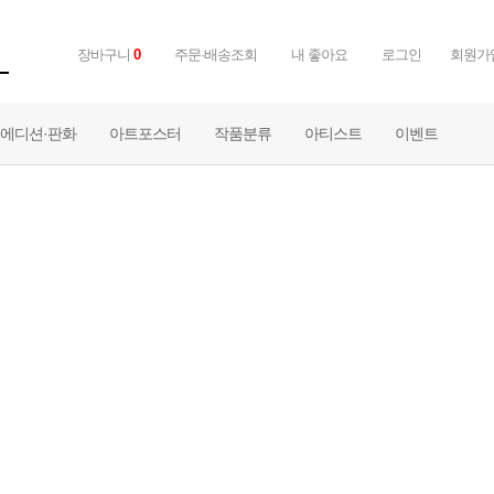
장바구니
0
주문·배송조회
내 좋아요
로그인
회원가
에디션·판화
아트포스터
작품분류
아티스트
이벤트