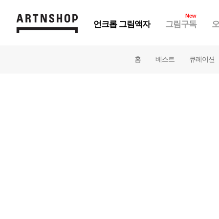
New
언크롭 그림액자
그림구독
오
홈
베스트
큐레이션