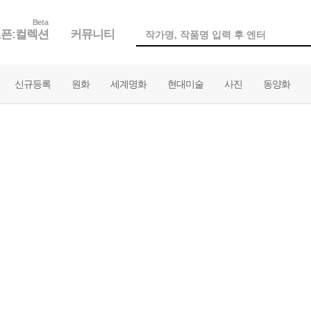
Beta
픈:컬렉션
커뮤니티
신규등록
원화
세계명화
현대미술
사진
동양화