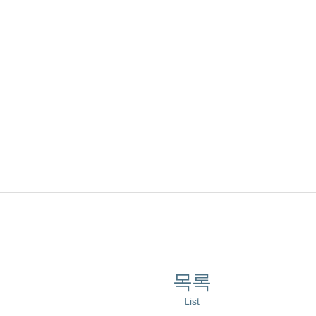
목록
List