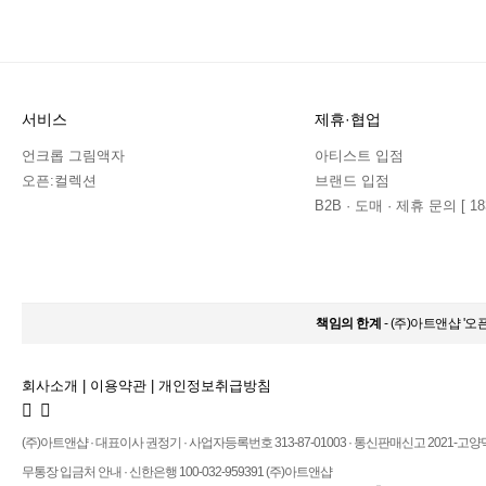
서비스
제휴·협업
언크롭 그림액자
아티스트 입점
오픈:컬렉션
브랜드 입점
B2B · 도매 · 제휴 문의 [ 183
책임의 한계
- (주)아트앤샵 '
회사소개
|
이용약관
|
개인정보취급방침
(주)아트앤샵 · 대표이사 권정기 · 사업자등록번호 313-87-01003 · 통신판매신고 2021-고양
무통장 입금처 안내 · 신한은행 100-032-959391 (주)아트앤샵