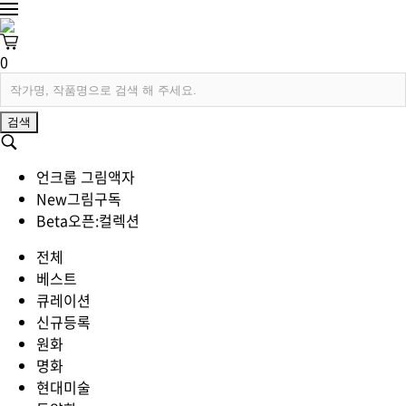
0
검색
언크롭 그림액자
New
그림구독
Beta
오픈:컬렉션
전체
베스트
큐레이션
신규등록
원화
명화
현대미술