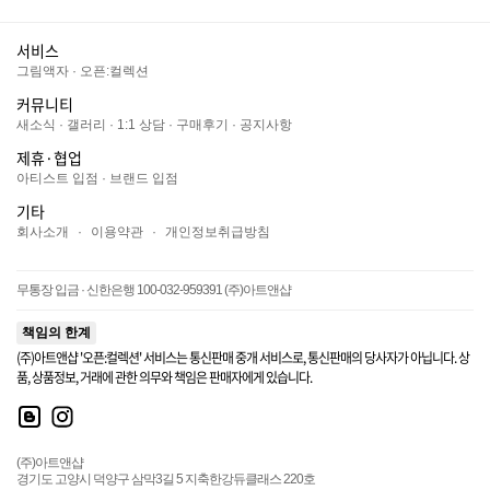
서비스
그림액자
·
오픈:컬렉션
커뮤니티
새소식
·
갤러리
·
1:1 상담
·
구매후기
·
공지사항
제휴·협업
아티스트 입점
·
브랜드 입점
기타
회사소개
·
이용약관
·
개인정보취급방침
무통장 입금 · 신한은행 100-032-959391 (주)아트앤샵
책임의 한계
(주)아트앤샵 '오픈:컬렉션' 서비스는 통신판매 중개 서비스로, 통신판매의 당사자가 아닙니다. 상
품, 상품정보, 거래에 관한 의무와 책임은 판매자에게 있습니다.
(주)아트앤샵
경기도 고양시 덕양구 삼막3길 5 지축한강듀클래스 220호