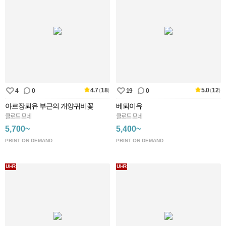
4.7
(
18
)
5.0
(
12
)
4
0
19
0
아르장퇴유 부근의 개양귀비꽃
베퇴이유
클로드 모네
클로드 모네
5,700~
5,400~
PRINT ON DEMAND
PRINT ON DEMAND
UHR
UHR