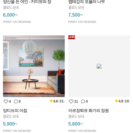
양산을 든 여인 - 카미유와 장
엡테강의 포플러 나무
클로드 모네
클로드 모네
6,000~
7,500~
PRINT ON DEMAND
PRINT ON DEMAND
UHR
4.8
(
31
)
4.9
(
10
)
4
0
11
0
앙티브의 아침
아르장퇴유 화가의 정원
클로드 모네
클로드 모네
5,900~
5,600~
PRINT ON DEMAND
PRINT ON DEMAND