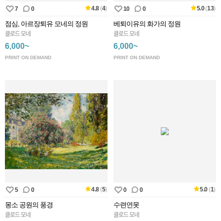
4.8
(
4
)
5.0
(
13
)
7
0
10
0
점심, 아르장퇴유 모네의 정원
베퇴이유의 화가의 정원
클로드 모네
클로드 모네
6,000~
6,000~
PRINT ON DEMAND
PRINT ON DEMAND
4.8
(
5
)
5.0
(
1
)
5
0
0
0
몽소 공원의 풍경
수련연못
클로드 모네
클로드 모네