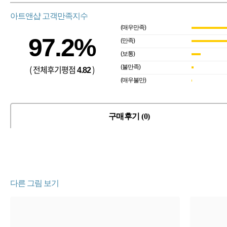
아트앤샵 고객만족지수
(매우만족)
97.2%
(만족)
(보통)
( 전체후기평점
)
(불만족)
4.82
(매우불만)
구매후기 (0)
다른 그림 보기