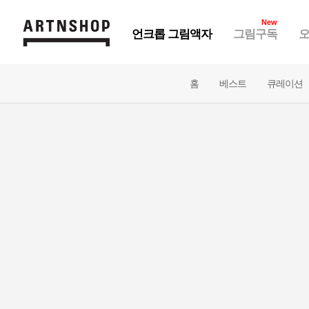
New
언크롭 그림액자
그림구독
오
홈
베스트
큐레이션