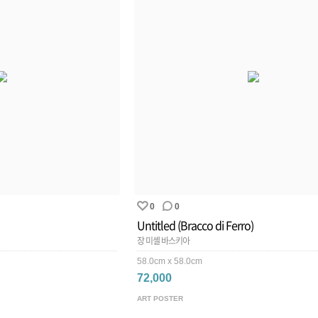
0
0
Untitled (Bracco di Ferro)
장 미셸 바스키아
58.0cm x 58.0cm
72,000
ART POSTER