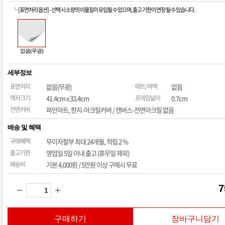
└
[표면처리 옵션] - 선택 시 소량의 이물질이 유입될 수 있으며, 출고 기한이 연장 될 수 있습니다.
없음(무광)
세부정보
표면처리
없음(무광)
매트/여백
없음
액자크기
41.4cm x 33.4cm
프레임넓이
0.7cm
전면커버
파인아트, 한지-아크릴커버 / 캔버스-전면아크릴 없음
배송 및 혜택
구매혜택
무이자할부
최대 24개월
, 적립 2 %
출고기한
영업일 5일 이내 출고 (휴무일 제외)
배송비
기본 4,000원 / 5만원 이상 구매시 무료
7
구매하기
장바구니담기