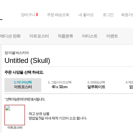
장바구니
0
주문·배송조회
내 좋아요
로그인
회원가
에디션·판화
아트포스터
작품분류
아티스트
이벤트
장 미셸 바스키아
Untitled (Skull)
주문 사양을 선택 하세요.
1. 미디어선택
2. 그림사이즈선택
3. 프레임선택
4. 
아트포스터
40 x 32cm
알루화이트
없
*
선택 가능한 미디어만 표시됩니다.
재고 보유 상품
영업일 5일 이내 제작 기간이 소요 됩니다.
아트포스터