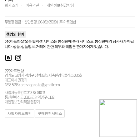
회사소개
·
이용약관
·
개인정보취급방침
무통장 입금 · 신한은행 100-032-959391 (주)아트앤샵
책임의 한계
(주)아트앤샵 '오픈:컬렉션' 서비스는 통신판매 중개 서비스로, 통신판매의 당사자가 아닙
니다. 상품, 상품정보, 거래에 관한 의무와 책임은 판매자에게 있습니다.
(주)아트앤샵
경기도 고양시 덕양구 삼막3길 5 지축한강듀클래스 220호
대표이사 권정기
1833-5498 / artnshop.co.ltd@gmail.com
사업자등록번호 313-87-01003
통신판매신고 2021-고양덕양구-1132
개인정보관리책임 권정기
사업자정보확인
구매안전서비스