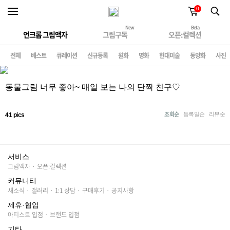
0
New
Beta
언크롭 그림액자
그림구독
오픈:컬렉션
전체
베스트
큐레이션
신규등록
원화
명화
현대미술
동양화
사진
동물그림 너무 좋아~ 매일 보는 나의 단짝 친구♡
조회순
등록일순
리뷰순
41 pics
서비스
그림액자
·
오픈:컬렉션
커뮤니티
새소식
·
갤러리
·
1:1 상담
·
구매후기
·
공지사항
제휴·협업
아티스트 입점
·
브랜드 입점
기타